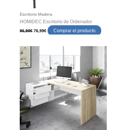
Escritorio Madera
HOMIDEC Escritorio de Ordenador
El
El
Comprar el producto
96,99
€
76,99
€
precio
precio
original
actual
era:
es:
96,99€.
76,99€.