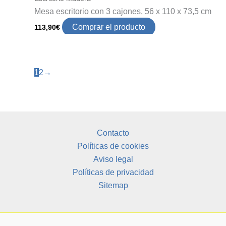
Mesa escritorio con 3 cajones, 56 x 110 x 73,5 cm
Comprar el producto
113,90
€
1
2
→
Contacto
Políticas de cookies
Aviso legal
Políticas de privacidad
Sitemap