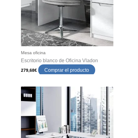
Mesa oficina
Escritorio blanco de Oficina Vladon
Comprar el producto
279,68
€