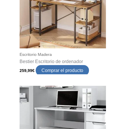
Escritorio Madera
Bestier Escritorio de ordenador
Comprar el producto
259,99
€