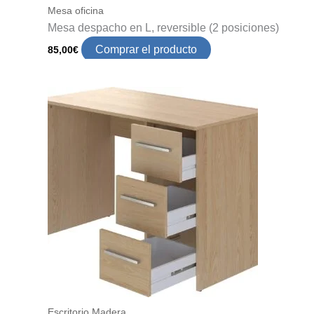
Mesa oficina
Mesa despacho en L, reversible (2 posiciones)
Comprar el producto
85,00
€
Escritorio Madera