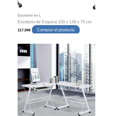
Escritorio en L
Escritorio de Esquina 150 x 138 x 75 cm
Comprar el producto
117,99
€