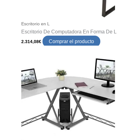
Escritorio en L
Escritorio De Computadora En Forma De L
Comprar el producto
2.314,08
€