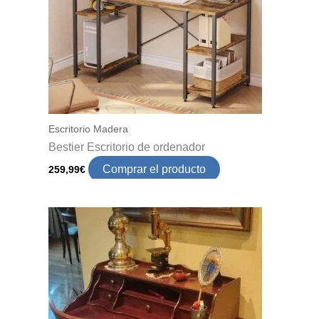
Escritorio Madera
Bestier Escritorio de ordenador
Comprar el producto
259,99
€