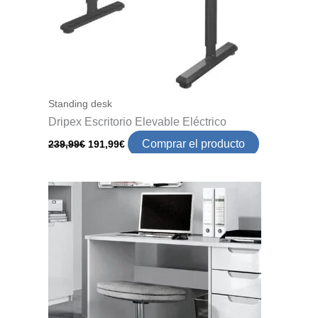
Standing desk
Dripex Escritorio Elevable Eléctrico
El
El
Comprar el producto
239,99
€
191,99
€
precio
precio
original
actual
era:
es:
239,99€.
191,99€.