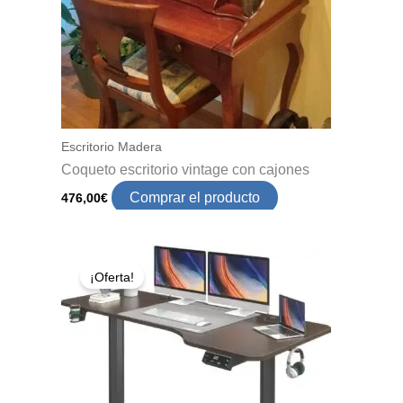
Escritorio Madera
Coqueto escritorio vintage con cajones
Comprar el producto
476,00
€
¡Oferta!