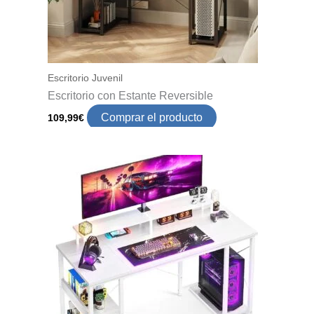
Escritorio Juvenil
Escritorio con Estante Reversible
Comprar el producto
109,99
€