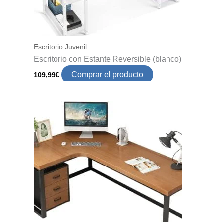
Escritorio Juvenil
Escritorio con Estante Reversible (blanco)
Comprar el producto
109,99
€