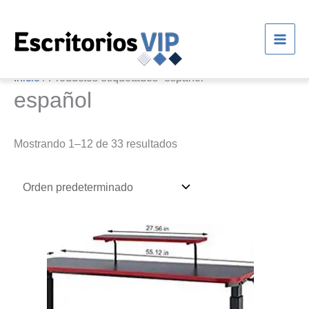
Ir
al
contenido
Inicio
/ Productos etiquetados “español”
español
Mostrando 1–12 de 33 resultados