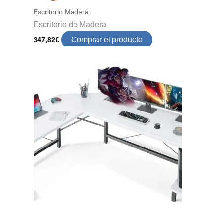
Escritorio Madera
Escritorio de Madera
Comprar el producto
347,82
€