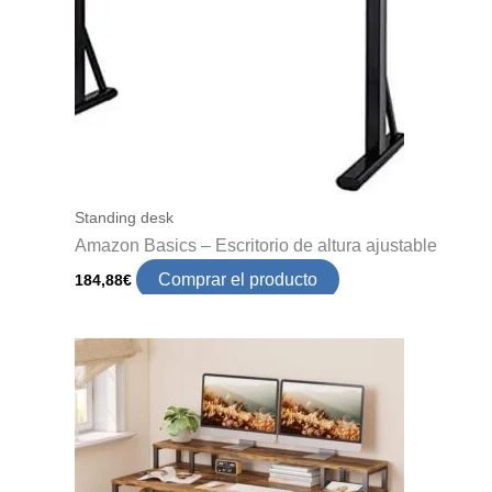
Standing desk
Amazon Basics – Escritorio de altura ajustable
Comprar el producto
184,88
€