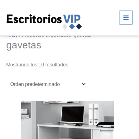
Ir
al
contenido
Inicio
/ Productos etiquetados “gavetas”
gavetas
Mostrando los 10 resultados